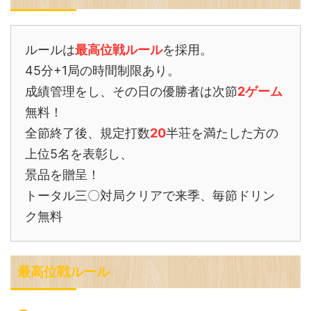
ルールは
最高位戦ルール
を採用。
45分+1局の時間制限あり。
成績管理をし、その日の優勝者は次節
2ゲーム
無料！
全節終了後、規定打数
20
半荘を満たした方の
上位5名を表彰し、
景品を贈呈！
トータル三〇対局クリアで来季、毎節ドリン
ク無料
最高位戦ルール