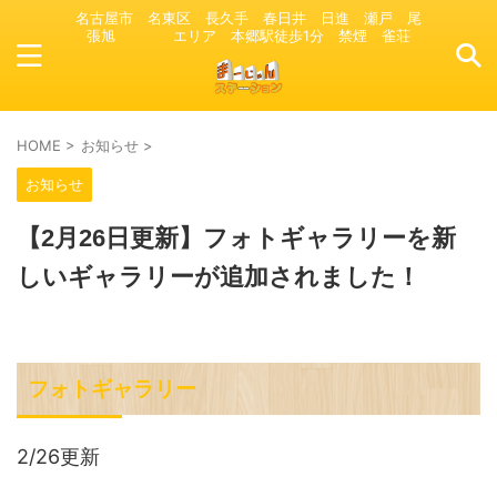
名古屋市 名東区 長久手 春日井 日進 瀬戸 尾
張旭 エリア 本郷駅徒歩1分 禁煙 雀荘
HOME
>
お知らせ
>
お知らせ
【2月26日更新】フォトギャラリーを新
しいギャラリーが追加されました！
フォトギャラリー
2/26更新