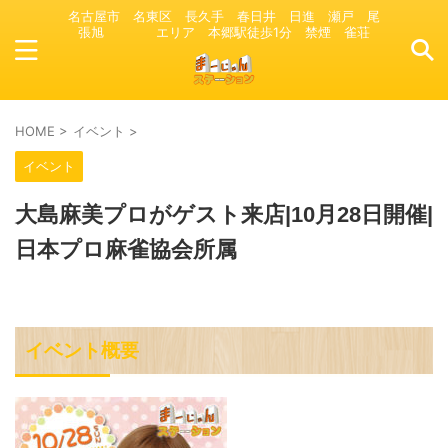
名古屋市 名東区 長久手 春日井 日進 瀬戸 尾
張旭 エリア 本郷駅徒歩1分 禁煙 雀荘
HOME
>
イベント
>
イベント
大島麻美プロがゲスト来店|10月28日開催|
日本プロ麻雀協会所属
イベント概要