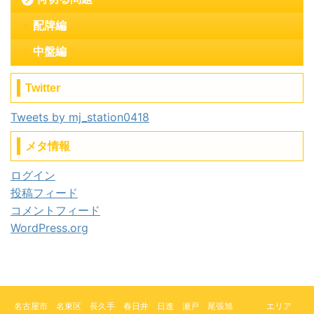
配牌編
中盤編
Twitter
Tweets by mj_station0418
メタ情報
ログイン
投稿フィード
コメントフィード
WordPress.org
名古屋市 名東区 長久手 春日井 日進 瀬戸 尾張旭 エリア