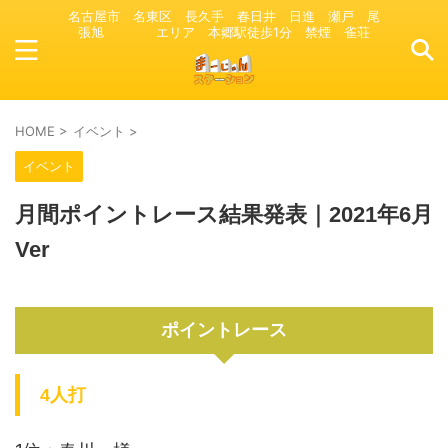
名古屋市 名東区 長久手 春日井 日進 瀬戸 尾
張旭 エリア 本郷駅徒歩1分 禁煙 雀荘
HOME
>
イベント
>
イベント
月間ポイントレース結果発表｜2021年6月
Ver
ポイントレース
4人打