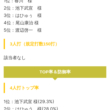
1位：春川 様
2位：池下武宣 様
3位：はひゅぅ 様
4位：尾山康治 様
5位：渡辺啓一 様
3人打（規定打数150打）
該当者なし
TOP率＆防御率
4人打トップ率
1位：池下武宣 様(29.3%)
2位：はひゅう 様(28.0%)