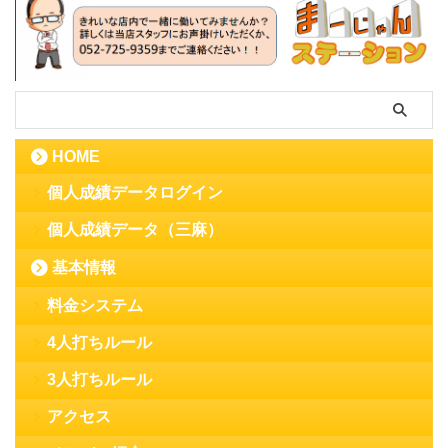
HOME
個人成績データログイン
個人成績データ（三麻）
基本情報
料金システム
4人打ちルール
3人打ちルール
アクセス