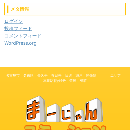
メタ情報
ログイン
投稿フィード
コメントフィード
WordPress.org
名古屋市 名東区 長久手 春日井 日進 瀬戸 尾張旭 エリア
本郷駅徒歩1分 禁煙 雀荘