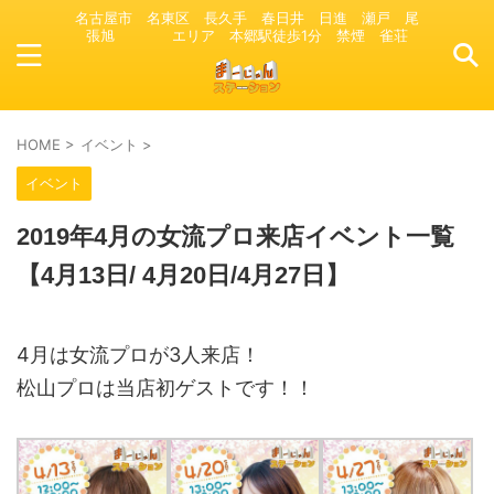
名古屋市 名東区 長久手 春日井 日進 瀬戸 尾
張旭 エリア 本郷駅徒歩1分 禁煙 雀荘
HOME
>
イベント
>
イベント
2019年4月の女流プロ来店イベント一覧
【4月13日/ 4月20日/4月27日】
4月は女流プロが3人来店！
松山プロは当店初ゲストです！！