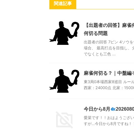
関連記事
【出題者の回答】麻雀
何切る問題
出題者の回答 7ピン 4ソ
場合、 最高打点を目指し、
でなくとも三色 ...
麻雀何切る？｜中盤編
東3局0本場西家8巡目 ルール
西家：24000点 北家：15
今日から8月
202608
愛菜です！！おはようござ
すが…今日から8月ですね！