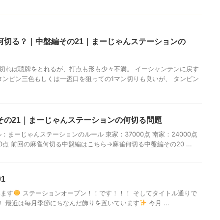
何切る？｜中盤編その21｜まーじゃんステーションの
ウを切れば聴牌をとれるが、打点も形も少々不満。 イーシャンテンに戻す
タンピン三色もしくは一盃口を狙っての1マン切りも良いが、 タンピン
その21｜まーじゃんステーションの何切る問題
：まーじゃんステーションのルール 東家：37000点 南家：24000点
000点 前回の麻雀何切る中盤編はこちら→麻雀何切る中盤編その20 ...
01
います
ステーションオープン！！です！！！ そしてタイトル通りで
！ 最近は毎月季節にちなんだ飾りを置いています
今月 ...